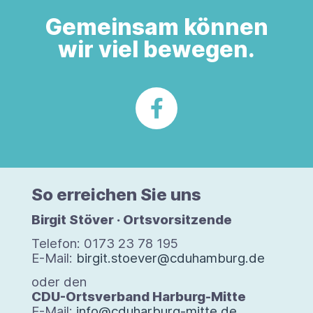
Gemeinsam können
wir viel bewegen.
So errei­chen Sie uns
Bir­git Stö­ver · Orts­vor­sit­zende
Tele­fon: 0173 23 78 195
E-Mail:
birgit.stoever@cduhamburg.de
oder den
CDU-Orts­ver­band Harburg-​Mitte
E-​Mail:
info@cduharburg-mitte.de