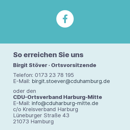
So errei­chen Sie uns
Bir­git Stö­ver · Orts­vor­sit­zende
Tele­fon: 0173 23 78 195
E-Mail:
birgit.stoever@cduhamburg.de
oder den
CDU-Orts­ver­band Harburg-​Mitte
E-​Mail:
info@cduharburg-mitte.de
c/​o Kreis­ver­band Har­burg
Lüne­bur­ger Straße 43
21073 Ham­burg