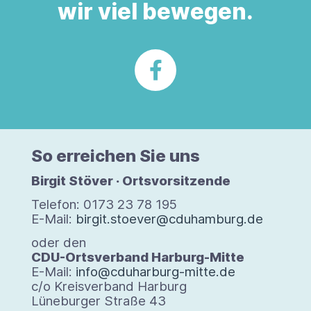
wir viel bewegen.
So errei­chen Sie uns
Bir­git Stö­ver · Orts­vor­sit­zende
Tele­fon: 0173 23 78 195
E-Mail:
birgit.stoever@cduhamburg.de
oder den
CDU-Orts­ver­band Harburg-​Mitte
E-​Mail:
info@cduharburg-mitte.de
c/​o Kreis­ver­band Har­burg
Lüne­bur­ger Straße 43