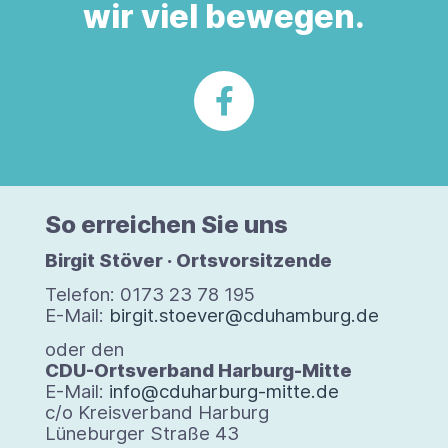
wir viel bewegen.
So errei­chen Sie uns
Bir­git Stö­ver · Orts­vor­sit­zende
Tele­fon: 0173 23 78 195
E-Mail:
birgit.stoever@cduhamburg.de
oder den
CDU-Orts­ver­band Harburg-​Mitte
E-​Mail:
info@cduharburg-mitte.de
c/​o Kreis­ver­band Har­burg
Lüne­bur­ger Straße 43