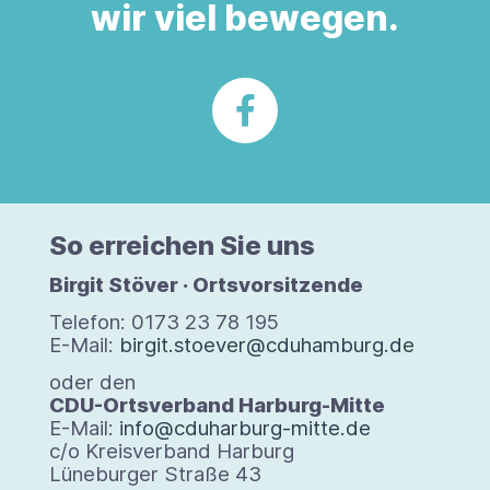
wir viel bewegen.
So errei­chen Sie uns
Bir­git Stö­ver · Orts­vor­sit­zende
Tele­fon: 0173 23 78 195
E-Mail:
birgit.stoever@cduhamburg.de
oder den
CDU-Orts­ver­band Harburg-​Mitte
E-​Mail:
info@cduharburg-mitte.de
c/​o Kreis­ver­band Har­burg
Lüne­bur­ger Straße 43