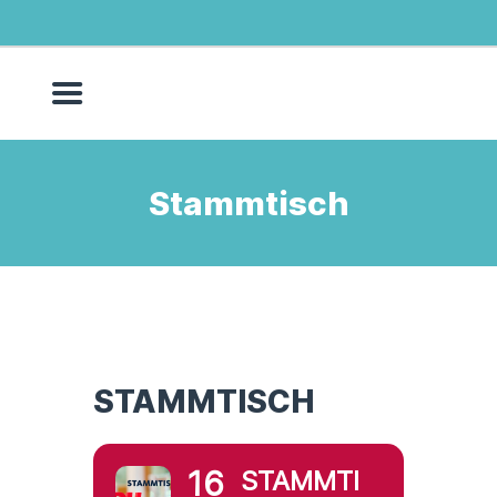
MOIN!
ÜBER UNS
Stammtisch
AKTUELLES
JETZT ENGAGIEREN!
TERMINE
KONTAKT
STAMMTISCH
16
STAMMTI