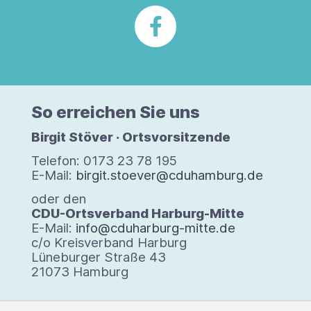
So errei­chen Sie uns
Bir­git Stö­ver · Orts­vor­sit­zende
Tele­fon: 0173 23 78 195
E-Mail:
birgit.stoever@cduhamburg.de
oder den
CDU-Orts­ver­band Harburg-​Mitte
E-​Mail:
info@cduharburg-mitte.de
c/​o Kreis­ver­band Har­burg
Lüne­bur­ger Straße 43
21073 Ham­burg