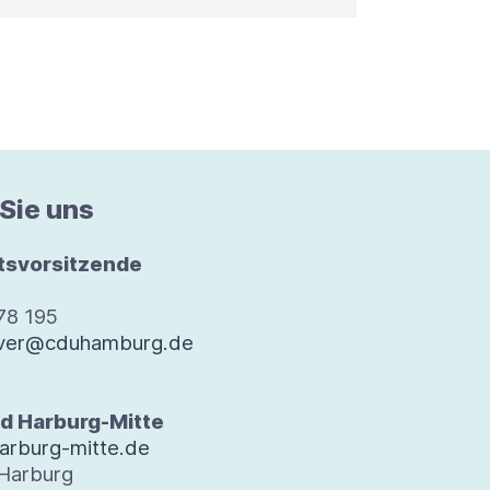
 Sie uns
rts­vor­sit­zende
 78 195
oever@cduhamburg.de
d Harburg-​Mitte
arburg-mitte.de
 Har­burg