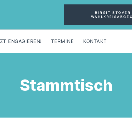
MOIN!
BIRGIT STÖVER 
WAHLKREISABGE
ÜBER UNS
AKTUELLES
ZT ENGAGIEREN!
TERMINE
KONTAKT
JETZT ENGAGIEREN!
TERMINE
KONTAKT
Stammtisch