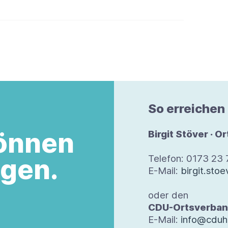
So errei­chen
önnen
Bir­git Stö­ver · O
Tele­fon: 0173 23
egen.
E-Mail:
birgit.st
oder den
CDU-Orts­ver­ban
E-​Mail:
info@cduh