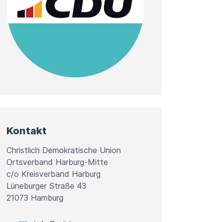
Kontakt
Christ­lich Demo­kra­ti­sche Union
Orts­ver­band Harburg-​Mitte
c/​o Kreis­ver­band Har­burg
Lüne­bur­ger Straße 43
21073 Ham­burg