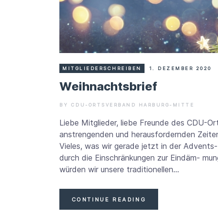
MITGLIEDERSCHREIBEN
1. DEZEMBER 2020
Weihnachtsbrief
BY CDU-ORTSVERBAND HARBURG-MITTE
Liebe Mitglieder, liebe Freunde des CDU-Or
anstrengenden und herausfordernden Zeiten, 
Vieles, was wir gerade jetzt in der Advent
durch die Einschränkungen zur Eindäm- mun
würden wir unsere traditionellen…
CONTINUE READING