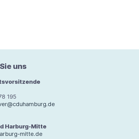
 Sie uns
rts­vor­sit­zende
 78 195
oever@cduhamburg.de
d Harburg-​Mitte
arburg-mitte.de