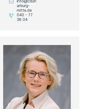
info@cduh
arburg-
mitte.de
040 - 77
38 04