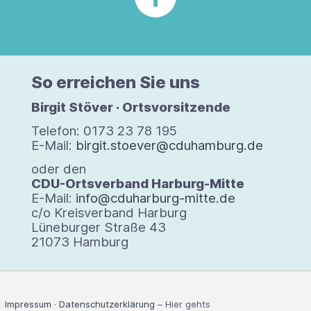
So errei­chen Sie uns
Bir­git Stö­ver · Orts­vor­sit­zende
Tele­fon: 0173 23 78 195
E-Mail:
birgit.stoever@cduhamburg.de
oder den
CDU-Orts­ver­band Harburg-​Mitte
E-​Mail:
info@cduharburg-mitte.de
c/​o Kreis­ver­band Har­burg
Lüne­bur­ger Straße 43
21073 Ham­burg
Impressum
·
Datenschutzerklärung
– Hier gehts